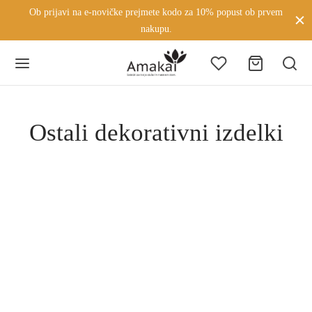
Ob prijavi na e-novičke prejmete kodo za 10% popust ob prvem
nakupu.
Ostali dekorativni izdelki