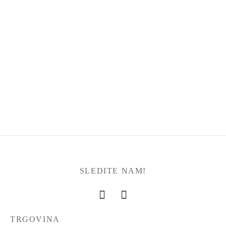
Ogrlica Valovi obilja
18,00
€
SLEDITE NAM!
TRGOVINA